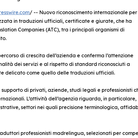
resswire.com
/ -- Nuovo riconoscimento internazionale per
zata in traduzioni ufficiali, certificate e giurate, che ha
nslation Companies (ATC), tra i principali organismi di
to.
 percorso di crescita dell’azienda e conferma l’attenzione
nalità dei servizi e al rispetto di standard riconosciuti a
e delicato come quello delle traduzioni ufficiali.
pporto di privati, aziende, studi legali e professionisti c
ternazionali. L’attività dell’agenzia riguarda, in particolare,
tive, settori nei quali precisione terminologica, affidab
traduttori professionisti madrelingua, selezionati per comp