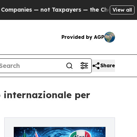
anies — not Taxpayers — the Chance to Cash in o
View all
Provided by AGP
Share
 internazionale per